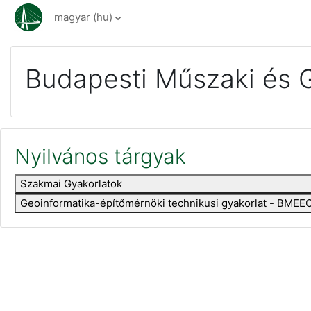
Tovább a fő tartalomhoz
magyar ‎(hu)‎
Budapesti Műszaki és 
Nyilvános tárgyak
Szakmai Gyakorlatok
Geoinformatika-építőmérnöki technikusi gyakorlat - BM