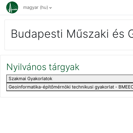
Tovább a fő tartalomhoz
magyar ‎(hu)‎
Budapesti Műszaki és 
Nyilvános tárgyak
Szakmai Gyakorlatok
Geoinformatika-építőmérnöki technikusi gyakorlat - BM