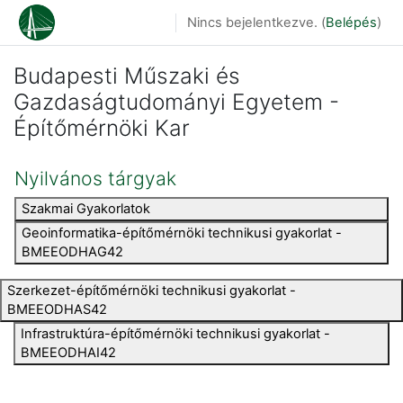
Tovább a fő tartalomhoz
Nincs bejelentkezve. (
Belépés
)
Budapesti Műszaki és
Gazdaságtudományi Egyetem -
Építőmérnöki Kar
Nyilvános tárgyak
Szakmai Gyakorlatok
Geoinformatika-építőmérnöki technikusi gyakorlat -
BMEEODHAG42
Szerkezet-építőmérnöki technikusi gyakorlat -
BMEEODHAS42
Infrastruktúra-építőmérnöki technikusi gyakorlat -
BMEEODHAI42