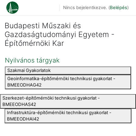
Tovább a fő tartalomhoz
Nincs bejelentkezve. (
Belépés
)
Budapesti Műszaki és
Gazdaságtudományi Egyetem -
Építőmérnöki Kar
Nyilvános tárgyak
Szakmai Gyakorlatok
Geoinformatika-építőmérnöki technikusi gyakorlat -
BMEEODHAG42
Szerkezet-építőmérnöki technikusi gyakorlat -
BMEEODHAS42
Infrastruktúra-építőmérnöki technikusi gyakorlat -
BMEEODHAI42