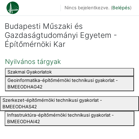
Tovább a fő tartalomhoz
Nincs bejelentkezve. (
Belépés
)
Budapesti Műszaki és
Gazdaságtudományi Egyetem -
Építőmérnöki Kar
Nyilvános tárgyak
Szakmai Gyakorlatok
Geoinformatika-építőmérnöki technikusi gyakorlat -
BMEEODHAG42
Szerkezet-építőmérnöki technikusi gyakorlat -
BMEEODHAS42
Infrastruktúra-építőmérnöki technikusi gyakorlat -
BMEEODHAI42