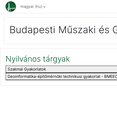
Tovább a fő tartalomhoz
magyar ‎(hu)‎
Budapesti Műszaki és 
Nyilvános tárgyak
Szakmai Gyakorlatok
Geoinformatika-építőmérnöki technikusi gyakorlat - BM