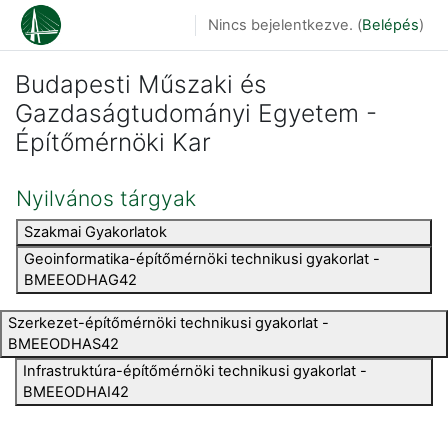
Tovább a fő tartalomhoz
Nincs bejelentkezve. (
Belépés
)
Budapesti Műszaki és
Gazdaságtudományi Egyetem -
Építőmérnöki Kar
Nyilvános tárgyak
Szakmai Gyakorlatok
Geoinformatika-építőmérnöki technikusi gyakorlat -
BMEEODHAG42
Szerkezet-építőmérnöki technikusi gyakorlat -
BMEEODHAS42
Infrastruktúra-építőmérnöki technikusi gyakorlat -
BMEEODHAI42