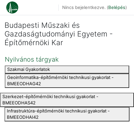
Tovább a fő tartalomhoz
Nincs bejelentkezve. (
Belépés
)
Budapesti Műszaki és
Gazdaságtudományi Egyetem -
Építőmérnöki Kar
Nyilvános tárgyak
Szakmai Gyakorlatok
Geoinformatika-építőmérnöki technikusi gyakorlat -
BMEEODHAG42
Szerkezet-építőmérnöki technikusi gyakorlat -
BMEEODHAS42
Infrastruktúra-építőmérnöki technikusi gyakorlat -
BMEEODHAI42