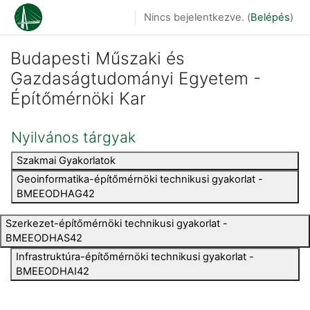
Tovább a fő tartalomhoz
Nincs bejelentkezve. (
Belépés
)
Budapesti Műszaki és
Gazdaságtudományi Egyetem -
Építőmérnöki Kar
Nyilvános tárgyak
Szakmai Gyakorlatok
Geoinformatika-építőmérnöki technikusi gyakorlat -
BMEEODHAG42
Szerkezet-építőmérnöki technikusi gyakorlat -
BMEEODHAS42
Infrastruktúra-építőmérnöki technikusi gyakorlat -
BMEEODHAI42