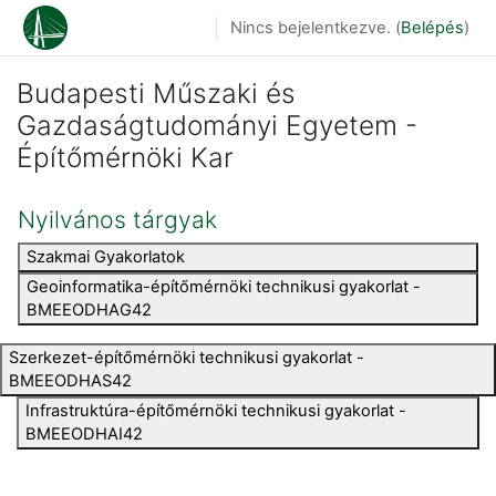
Tovább a fő tartalomhoz
Nincs bejelentkezve. (
Belépés
)
Budapesti Műszaki és
Gazdaságtudományi Egyetem -
Építőmérnöki Kar
Nyilvános tárgyak
Szakmai Gyakorlatok
Geoinformatika-építőmérnöki technikusi gyakorlat -
BMEEODHAG42
Szerkezet-építőmérnöki technikusi gyakorlat -
BMEEODHAS42
Infrastruktúra-építőmérnöki technikusi gyakorlat -
BMEEODHAI42