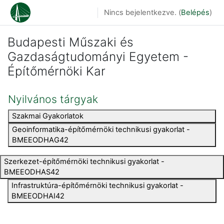
Tovább a fő tartalomhoz
Nincs bejelentkezve. (
Belépés
)
Budapesti Műszaki és
Gazdaságtudományi Egyetem -
Építőmérnöki Kar
Nyilvános tárgyak
Szakmai Gyakorlatok
Geoinformatika-építőmérnöki technikusi gyakorlat -
BMEEODHAG42
Szerkezet-építőmérnöki technikusi gyakorlat -
BMEEODHAS42
Infrastruktúra-építőmérnöki technikusi gyakorlat -
BMEEODHAI42