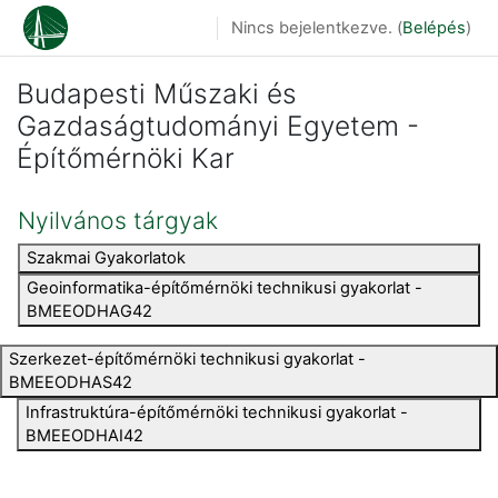
Tovább a fő tartalomhoz
Nincs bejelentkezve. (
Belépés
)
Budapesti Műszaki és
Gazdaságtudományi Egyetem -
Építőmérnöki Kar
Nyilvános tárgyak
Szakmai Gyakorlatok
Geoinformatika-építőmérnöki technikusi gyakorlat -
BMEEODHAG42
Szerkezet-építőmérnöki technikusi gyakorlat -
BMEEODHAS42
Infrastruktúra-építőmérnöki technikusi gyakorlat -
BMEEODHAI42