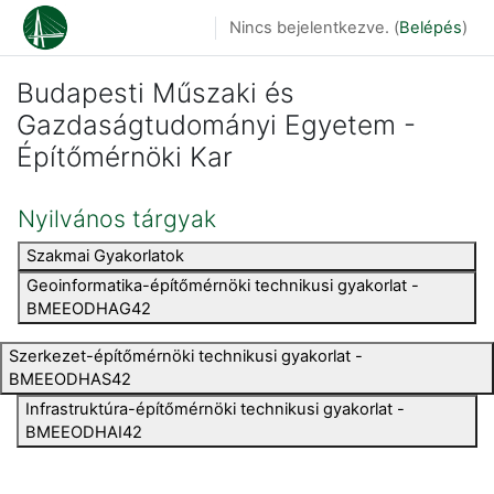
Tovább a fő tartalomhoz
Nincs bejelentkezve. (
Belépés
)
Budapesti Műszaki és
Gazdaságtudományi Egyetem -
Építőmérnöki Kar
Nyilvános tárgyak
Szakmai Gyakorlatok
Geoinformatika-építőmérnöki technikusi gyakorlat -
BMEEODHAG42
Szerkezet-építőmérnöki technikusi gyakorlat -
BMEEODHAS42
Infrastruktúra-építőmérnöki technikusi gyakorlat -
BMEEODHAI42